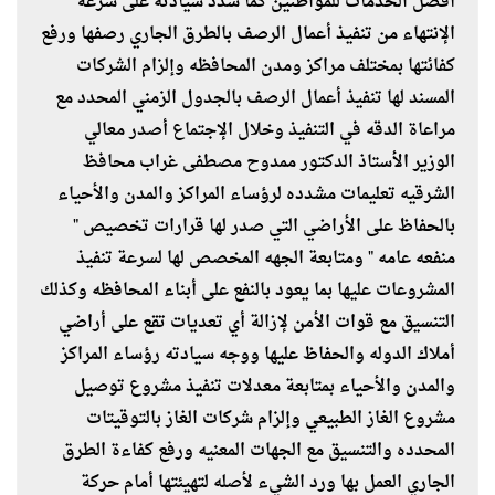
أفضل الخدمات للمواطنين كما شدد سيادته على سرعة
الإنتهاء من تنفيذ أعمال الرصف بالطرق الجاري رصفها ورفع
كفائتها بمختلف مراكز ومدن المحافظه وإلزام الشركات
المسند لها تنفيذ أعمال الرصف بالجدول الزمني المحدد مع
مراعاة الدقه في التنفيذ وخلال الإجتماع أصدر معالي
الوزير الأستاذ الدكتور ممدوح مصطفى غراب محافظ
الشرقيه تعليمات مشدده لرؤساء المراكز والمدن والأحياء
بالحفاظ على الأراضي التي صدر لها قرارات تخصيص "
منفعه عامه " ومتابعة الجهه المخصص لها لسرعة تنفيذ
المشروعات عليها بما يعود بالنفع على أبناء المحافظه وكذلك
التنسيق مع قوات الأمن لإزالة أي تعديات تقع على أراضي
أملاك الدوله والحفاظ عليها ووجه سيادته رؤساء المراكز
والمدن والأحياء بمتابعة معدلات تنفيذ مشروع توصيل
مشروع الغاز الطبيعي وإلزام شركات الغاز بالتوقيتات
المحدده والتنسيق مع الجهات المعنيه ورفع كفاءة الطرق
الجاري العمل بها ورد الشيء لأصله لتهيئتها أمام حركة