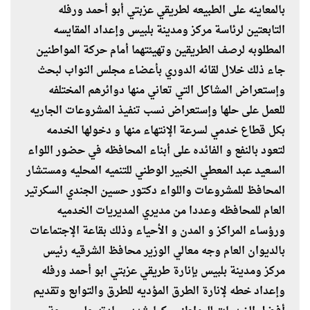
بالمعاينه على الطبيعه لطريقي عزبتي أبو أحمد ورفله
التابعتين لرئاسة مركز ومدينة بلبيس وإعداد المقايسه
المطلوبه لرصف الطريقين وتهيئتهما أمام حركة المواطنين
جاء ذلك خلال لقائه الدوري بأعضاء مجلس النواب لبحث
وإستعراض المشاكل التي تعاني منها دوائرهم المختلفه
للعمل على حلها وإستعراض نسب تنفيذ المشروعات الجاريه
بكل قطاع خدمي لسرعة الإنتهاء منها و دخولها الخدمه
لتعود بالنفع و الفائده على أبناء المحافظه في حضور اللواء
السعيد عبد المعطي الخبير الوطني للتنميه المحليه ومستشار
المحافظ للمشروعات واللواء دكتور حسين الجندي السكرتير
العام للمحافظه وعددا من مديري المديريات الخدميه
ورؤساء المراكز و المدن و الأحياء وذلك بقاعة الإجتماعات
بالديوان العام وجه معالي الوزير محافظ الشرقيه رئيس
مركز ومدينة بلبيس بإنارة طريقي عزبتي ابو أحمد ورفله
وإعداد خطه لإنارة الطرق المؤديه للطرق والتوابع وتقديم