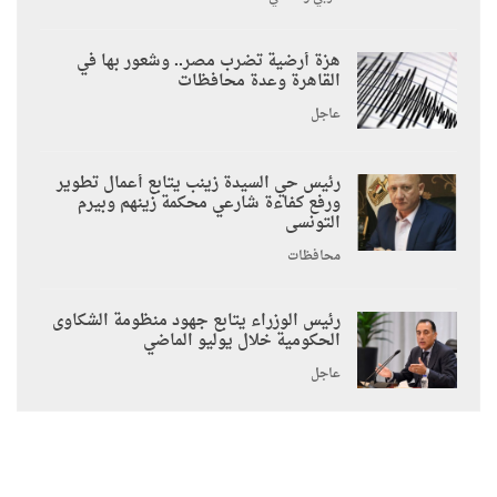
هزة أرضية تضرب مصر.. وشعور بها في
القاهرة وعدة محافظات
عاجل
رئيس حي السيدة زينب يتابع أعمال تطوير
ورفع كفاءة شارعي محكمة زينهم وبيرم
التونسى
محافظات
رئيس الوزراء يتابع جهود منظومة الشكاوى
الحكومية خلال يوليو الماضي
عاجل