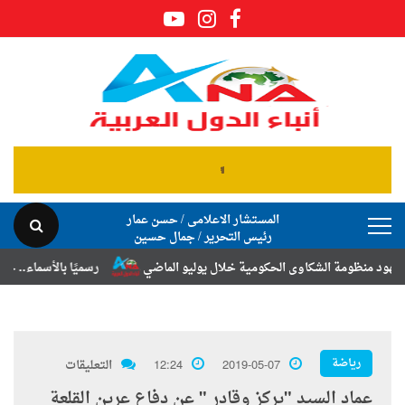
المستشار الاعلامى / حسن عمار
رئيس التحرير / جمال حسين
ة الشكاوى الحكومية خلال يوليو الماضي
رسميًا بالأسماء.. حركة الترقيات
رياضة
2019-05-07
12:24
التعليقات
عماد السيد "يركز وقادر " عن دفاع عرين القلعة