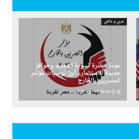
عربي و عالمي
عودة مبادرة تسوية التجنيد وحوافز
جديدة للاستثمار.. أبرز توصيات مؤتمر
المصريين بالخارج
23:25
2026-08-03