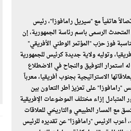
الاً هاتفياً مع "سيريل رامافوزا"، رئيس
المتحدث الرسمى باسم رئاسة الجمهورية، إن
ناسبة فوز حزب "المؤتمر الوطني الأفريقي"
فريقيا، وتوليه ولاية جديدة كرئيس للجمهورية
ه له استمرار التوفيق والنجاح في الاضطلاع
لاقاتها الاستراتيجية بجنوب أفريقيا، معرباً
س "رامافوزا" على تعزيز أطر التعاون بين
ور المتبادل إزاء مختلف الموضوعات الإفريقية
تسق مع المسار الطبيعي والتاريخي للعلاقات
 أعرب الرئيس "رامافوزا" عن تقديره للرئيس