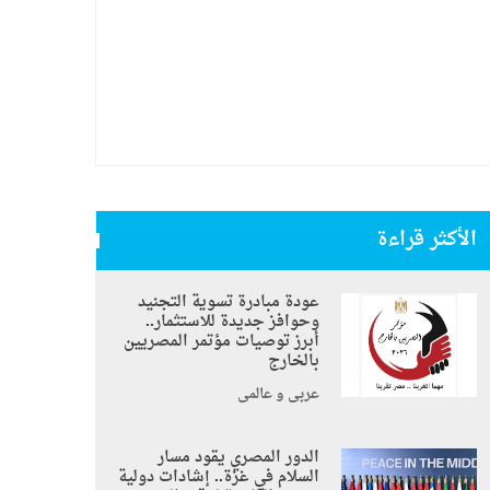
الأكثر قراءة
عودة مبادرة تسوية التجنيد
وحوافز جديدة للاستثمار..
أبرز توصيات مؤتمر المصريين
بالخارج
عربي و عالمي
الدور المصري يقود مسار
السلام في غزة.. إشادات دولية