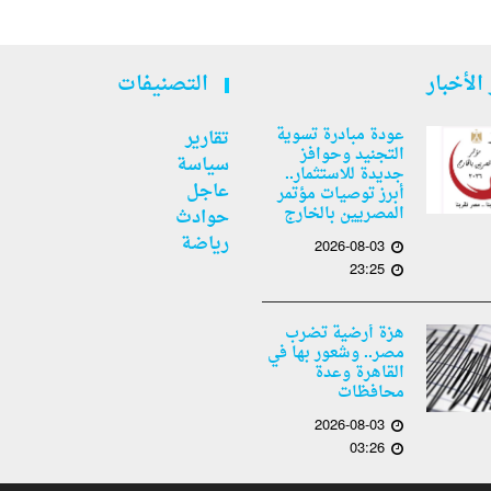
الأخبار
التصنيفات
عودة مبادرة تسوية
تقارير
التجنيد وحوافز
سياسة
جديدة للاستثمار..
عاجل
أبرز توصيات مؤتمر
المصريين بالخارج
حوادث
رياضة
2026-08-03
23:25
هزة أرضية تضرب
مصر.. وشعور بها في
القاهرة وعدة
محافظات
2026-08-03
03:26