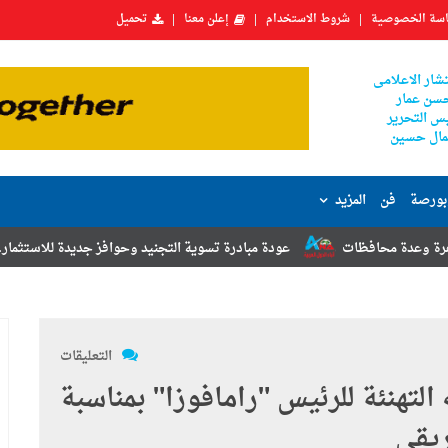
سة الخصوصية
شروط الاستخدام
إعلن معنا
تحميل
شار الاعلامى
سن عمار
س التحرير
ال حسين
بورصة
فن
المزيد
عودة مبادرة تسوية التجنيد وحوافز جديدة للاستثمار.. أبرز توصيات مؤتمر 
التعليقات
التهنئة للرئيس "رامافوزا" بمناسبة
ريقي