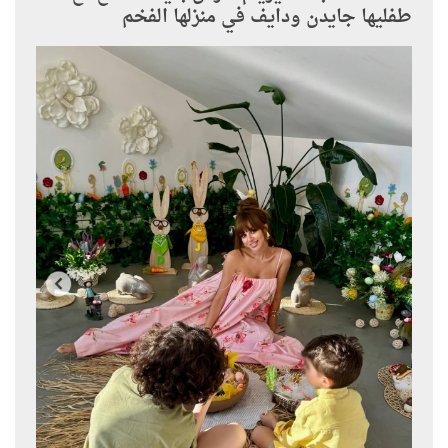
طفليها جايدن ودايف في منزلها الفخم