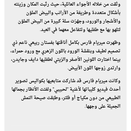
وثقت من خلاله الأجواء العائلية، حيث رتّبت المكان وزينته
بأشكال متعددة وطريفة من الأرانب والبيض الملوّن
والأشجار والورود، وجهّزت سلة كبيرة من البيض الملوّن
لتلهو بها مع طفليها وتتفاعل معهما في العيد.
وظهرت ميريام فارس بكامل أناقتها بفستان ربيعي ناعم ذي
تصميم لطيف وبنقشة الورود باللون الزهري مع ورود حمراء،
بينما اختارت اللونين الأصفر والزيتي لطفليها دايف وجايدن،
وارتدى زوجها اللون الأبيض.
وكانت ميريام فارس قد شاركت متابعيها بكواليس تصوير
أحدث فيديو كليباتها لأغنية "لحبيبي" ولفتت الأنظار بجمالها
الطبيعي من دون مكياج أو فلتر، وطبّقت صيحة النمش
الجميلة على وجهها.