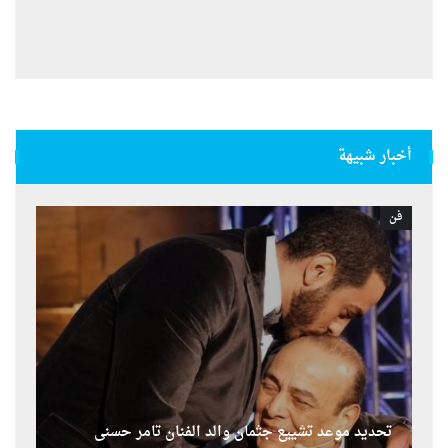
أخبار شبيهة
فن
تحديد موعد تشييع جثمان والد الفنان تامر حسنى