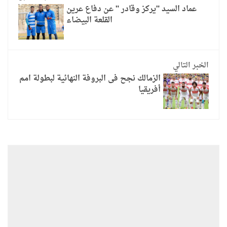
عماد السيد "يركز وقادر " عن دفاع عرين
القلعة البيضاء
الخبر التالي
الزمالك نجح فى البروفة النهائية لبطولة امم
أفريقيا