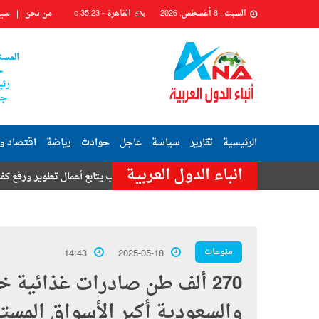
السبت , 8 أغسطس, 2026
القاهرة -
35.23
من نحن
سيا
C
المست
ح
رئي
جم
الرئيسية
تقارير
سياسة
عاجل
حوادث
رياضة
اقتصاد و
انباء الدول العربية
رئيس حي السيدة زينب يتابع أعمال تطوير ورفع كفاءة شارعي محكمة زين
منوعات
14:43
2025-05-18
270 ألف طن صادرات غذائية خ
والسعودية أكبر الأسواق المستق