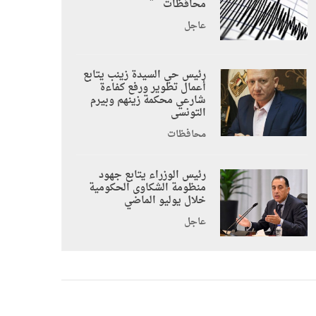
محافظات
عاجل
رئيس حي السيدة زينب يتابع
أعمال تطوير ورفع كفاءة
شارعي محكمة زينهم وبيرم
التونسى
محافظات
رئيس الوزراء يتابع جهود
منظومة الشكاوى الحكومية
خلال يوليو الماضي
عاجل