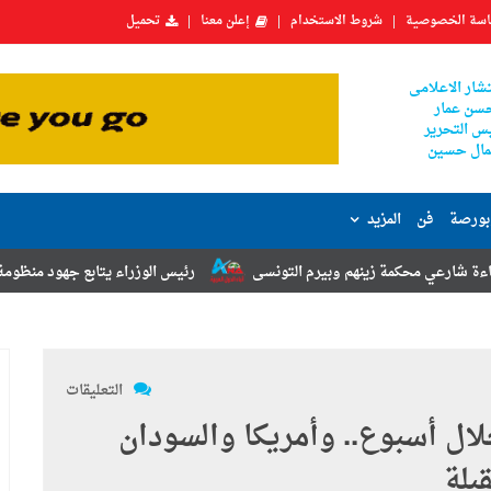
سة الخصوصية
شروط الاستخدام
إعلن معنا
تحميل
شار الاعلامى
سن عمار
س التحرير
ال حسين
بورصة
فن
المزيد
هم وبيرم التونسى
رئيس الوزراء يتابع جهود منظومة الشكاوى الحكومية خ
التعليقات
لال أسبوع.. وأمريكا والسودان
بلة