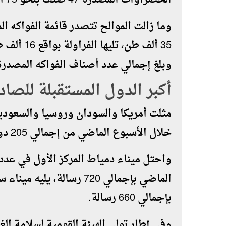
الخضراوات المصدرة 47 صنف بنحو 75 ألف طن.
وما زالت الموالح تتصدر قائمة الفواكه ا
وبلغ إجمالي عدد أصناف الفواكه المصدرة 26 صنف بنحو 60 ألف ط
أكبر الدول المستقبلة للصا
مثلت أمريكا والسودان وروسيا والسعودية
خلال الأسبوع الماضي من إجمالي 205 دولة مستوردة.
واحتل ميناء دمياط المركز الأول في عدد 
بإجمالي 660 رسالة.
وفي إطار تولي الهيئة القومية لسلامة ا