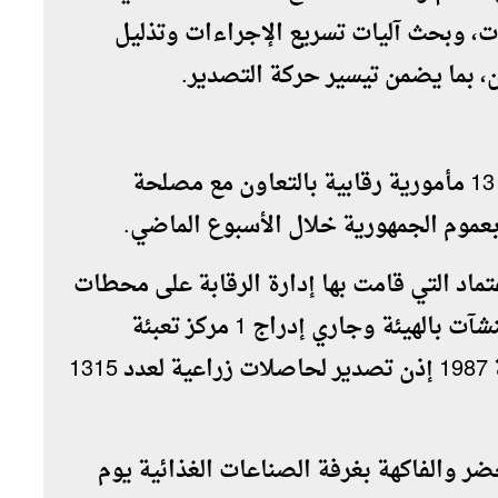
، وبحث آليات تسريع الإجراءات وتذليل
، بما يضمن تيسير حركة التصدير.
نفذت الإدارة العامة للرقابة على المصانع 13 مأمورية رقابية بالتعاون مع مصلحة
ماد التي قامت بها إدارة الرقابة على محطات
ومراكز التعبئة 41 زيارة، وتم تسجيل 4 منشآت بالهيئة وجاري إدراج 1 مركز تعبئة
بالقائمة المعتمدة للهيئة، وأصدرت الإدارة 1987 إذن تصدير لحاصلات زراعية لعدد 1315
ضر والفاكهة بغرفة الصناعات الغذائية يوم