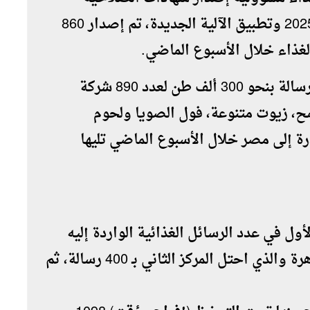
للتصدير مع بداية العام الميلادي الجديد 2025 وتطبيق الآلية الجديدة، تم إصدار 860
لغذاء خلال الأسبوع الماضي.
وبلغ عدد الرسائل الغذائية الواردة 2100 رسالة بنحو 300 ألف طن لعدد 890 شركة
 بين 265 صنف من قمح، زيوت متنوعة، فول الصويا ولحوم
رة إلى مصر خلال الأسبوع الماضي تليها
أول في عدد الرسائل الغذائية الواردة إليه
بإجمالي 785 رسالة، يليه ميناء مطار القاهرة والذي احتل المركز الثاني بـ 400 رسالة، ثم