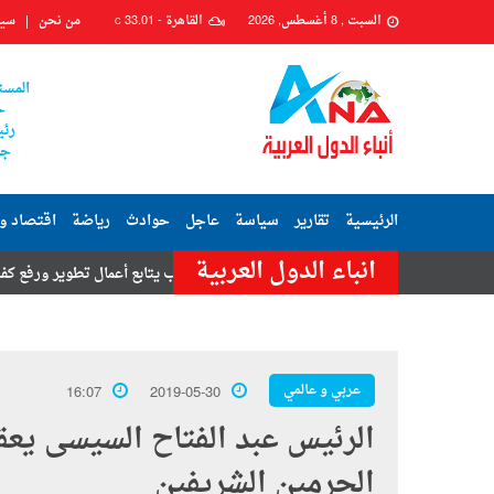
السبت , 8 أغسطس, 2026
القاهرة -
33.01
من نحن
سيا
C
المست
ح
رئي
جم
الرئيسية
تقارير
سياسة
عاجل
حوادث
رياضة
اقتصاد و
انباء الدول العربية
رج
رئيس حي السيدة زينب يتابع أعمال تطوير ورفع كفاءة شارعي محكمة ز
عربي و عالمي
16:07
2019-05-30
الرئيس عبد الفتاح السيسى يع
الحرمين الشريفين