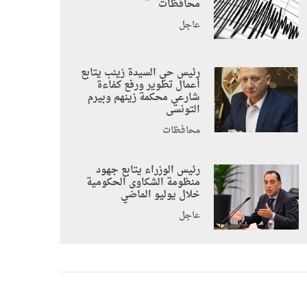
محافظات
عاجل
رئيس حي السيدة زينب يتابع
أعمال تطوير ورفع كفاءة
شارعي محكمة زينهم وبيرم
التونسى
محافظات
رئيس الوزراء يتابع جهود
منظومة الشكاوى الحكومية
خلال يوليو الماضي
عاجل