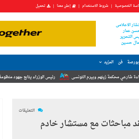
سة الخصوصية
شروط الاستخدام
إعلن معنا
تحميل
شار الاعلامى
سن عمار
س التحرير
ال حسين
بورصة
فن
المزيد
ينهم وبيرم التونسى
رئيس الوزراء يتابع جهود منظومة الشكاوى الحكومية 
التعليقات
قد مباحثات مع مستشار خادم