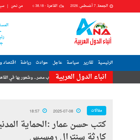
الجمعة, 7 أغسطس, 2026
القاهرة -
38.18
من نحن
سيا
C
المست
ح
رئي
جم
الرئيسية
تقارير
سياسة
عاجل
حوادث
رياضة
اقتصاد و
انباء الدول العربية
 حسنى
هزة أرضية تضرب مصر.. وشعور بها في القاهرة وعدة محافظات
مقالات
18:57
2025-07-08
كتب حسن عمار :الحماية المدن
كارثة سنترال رمسيس