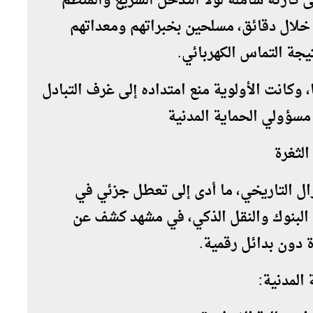
ى كارثة شاملة لولا التدخل السريع والمنظم
 خلال دقائق، مسلحين بخبراتهم ومعداتهم
ة التماس الكهربائي.
 الحريق الساعة 11:20 صباحًا، وكانت الأولوية منع امتداده إلى غرف التبادل
مسؤولي الحماية المدنية
لثغرة
ال التاريخي، ما أدى إلى تعطل جزئي في
 البنوك والنقل الذكي، في مشهد كشف عن
 دون بدائل رقمية.
المدنية: