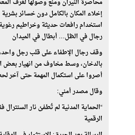
محاصرة النيران ومنع وصولها لغرف المع
إخلاء المكان بالكامل دون خسائر بشرية
استخدام رافعات حديثة وخراطيم رغوية ل
رجال في الظل… أبطال في الميدان
وقف رجال الإطفاء على قلب رجل واحد، ي
بالدخان، وسط مخاوف من انهيار بعض ال
أصروا على استكمال المهمة حتى آخر لحظ
وقال مصدر أمني:
“الحماية المدنية لم تُطفئ نار السنترال 
الرقمية
الرسالة بعد الحريق: الاستثمار في الوقاية