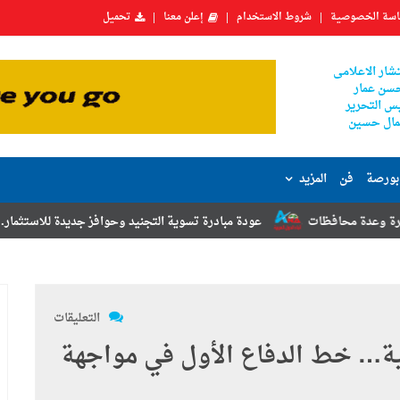
سة الخصوصية
شروط الاستخدام
إعلن معنا
تحميل
شار الاعلامى
سن عمار
س التحرير
ال حسين
بورصة
فن
المزيد
عودة مبادرة تسوية التجنيد وحوافز جديدة للاستثمار.. أبرز توصيات مؤتمر ال
التعليقات
ية… خط الدفاع الأول في مواجهة