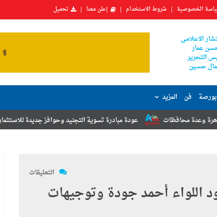
اسة الخصوصية
شروط الاستخدام
إعلن معنا
تحميل
شار الاعلامى
سن عمار
س التحرير
ال حسين
بورصة
فن
المزيد
ت
عودة مبادرة تسوية التجنيد وحوافز جديدة للاستثمار.. أبرز توصيات مؤت
التعليقات
د اللواء أحمد جودة وتوجيهات