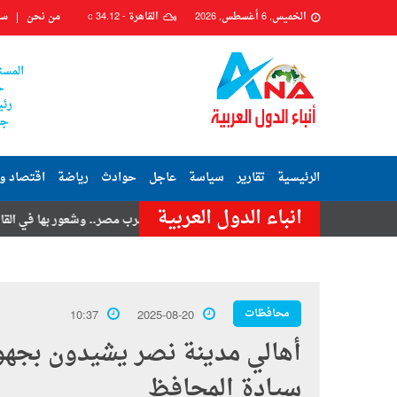
الخميس, 6 أغسطس, 2026
القاهرة -
34.12
من نحن
سي
C
المست
ح
رئي
جم
الرئيسية
تقارير
سياسة
عاجل
حوادث
رياضة
اقتصاد و
انباء الدول العربية
 تامر حسنى
هزة أرضية تضرب مصر.. وشعور بها في القاهرة وعدة محافظا
محافظات
10:37
2025-08-20
أهالي مدينة نصر يشيدون بجهو
سيادة المحافظ