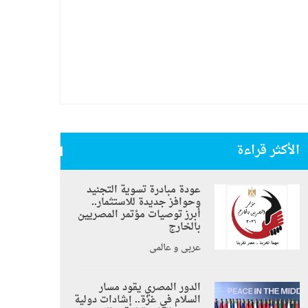
الأكثر قراءة
عودة مبادرة تسوية التجنيد
وحوافز جديدة للاستثمار..
أبرز توصيات مؤتمر المصريين
بالخارج
عربي و عالمي
الدور المصري يقود مسار
السلام في غزة.. إشادات دولية