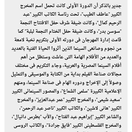
جدير بالذكر أن الدورة الأولى كانت تحمل اسم المخرج
الكبير "عاطف الطيب"، تحت رئاسة الكاتب الكبير "عبد
الرحيم كمال"، وكانت ضيفة شرف حفل الافتتاح النجمة
"سوسن بدر"، وكانت ضيفة حفل الختام النجمة لبلبة" كما
قامت إدارة المهرجان فى دورته الأولى بتكريم نخبة لامعة
من نجوم وصانعى السينما الذين أثروا الحياة الفنية بالعديد
والعديد من الأفلام الهامة التى عاشت وستظل من أهم
أفلام السينما المصرية والعربية، وجاء التكريم فى مختلف
مجالات صناعة الفيلم بداية من الكتابة والموسيقى والتمثيل
وصولاً إلى الإخراج ودوره الهام فى صناعة السينما، ومنهم
الإعلامية الكبيرة "سلمى الشماع"، والمصور السينمائى الكبير
"سعيد شيمى"، والمخرج الكبير "عمر عبدالعزيز"، والمخرج
الكبير "هانى لاشين"، والكاتب الكبير "ناصر عبد الرحمن"،
والشاعر الكبير "إبراهيم عبد الفتاح"، والأب "بطرس دانيال"،
والمخرج الفلسطينى الكبير "فايق جرادة"، والكاتب الروسى