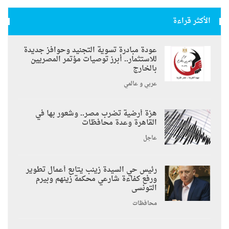
الأكثر قراءة
عودة مبادرة تسوية التجنيد وحوافز جديدة
للاستثمار.. أبرز توصيات مؤتمر المصريين
بالخارج
عربي و عالمي
هزة أرضية تضرب مصر.. وشعور بها في
القاهرة وعدة محافظات
عاجل
رئيس حي السيدة زينب يتابع أعمال تطوير
ورفع كفاءة شارعي محكمة زينهم وبيرم
التونسى
محافظات