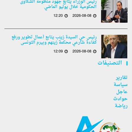
رئيس الوزراء يتابع جهود منظومة الشكاوى
الحكومية خلال يوليو الماضي
12:20
2026-08-08
رئيس حي السيدة زينب يتابع أعمال تطوير ورفع
كفاءة شارعي محكمة زينهم وبيرم التونسى
12:09
2026-08-08
التصنيفات
تقارير
سياسة
عاجل
حوادث
رياضة