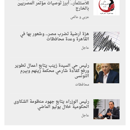
للاستثمار.. أبرز توصيات مؤتمر المصريين
بالخارج
عربي و عالمي
هزة أرضية تضرب مصر.. وشعور بها في
القاهرة وعدة محافظات
عاجل
رئيس حي السيدة زينب يتابع أعمال تطوير
ورفع كفاءة شارعي محكمة زينهم وبيرم
التونسى
محافظات
رئيس الوزراء يتابع جهود منظومة الشكاوى
الحكومية خلال يوليو الماضي
عاجل