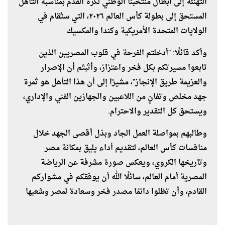
التهنئة إلى أبطال منتخبنا الوطني لكرة القدم بمناسبة التأهل
المستحق إلى بطولة كأس العالم ٢٠٢٦، التي ستُقام في
الولايات المتحدة الأمريكية وكندا والمكسيك
وأكد قائلًا: "أدخلتم الفرحة في قلوب المصريين الذين
تابعوا مسيرتكم بكل فخر واعتزاز، وأثبتّم أن الإصرار
والعزيمة طريق الإنجاز"، مشيرًا إلى أن هذا التأهل هو ثمرة
جهد مخلص وتفانٍ من اللاعبين والجهازين الفني والإداري،
ويستحق كل التقدير والاحترام.
وطالبهم بمواصلة العمل الجاد وبذل أقصى الجهد خلال
منافسات كأس العالم، لتقديم أداء يليق بمكانة مصر
وتاريخها الكروي، ويعكس صورة مشرفة عن الرياضة
المصرية أمام العالم، سائلًا الله أن يوفقكم في مشواركم
القادم، وأن تظلوا دائمًا مصدر فخر وسعادة لمصر وشعبها