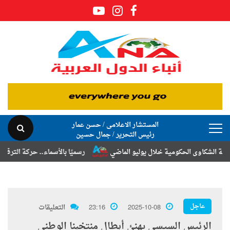
المستشار الاعلامى / حسن عمار
رئيس التحرير / جمال حسين
اوى الحكومية خلال يوليو الماضي
رسميًا بالأسماء.. حركة الترقيات والتن
عاجل
2025-10-08
23:16
التعليقات
الرئيس السيسي يهنئ أبطال منتخبنا الوطني