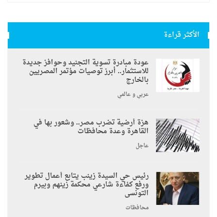
الأكثر قراءة
عودة مبادرة تسوية التجنيد وحوافز جديدة
للاستثمار.. أبرز توصيات مؤتمر المصريين
بالخارج
عربي و عالمي
هزة أرضية تضرب مصر.. وشعور بها في
القاهرة وعدة محافظات
عاجل
رئيس حي السيدة زينب يتابع أعمال تطوير
ورفع كفاءة شارعي محكمة زينهم وبيرم
التونسى
محافظات