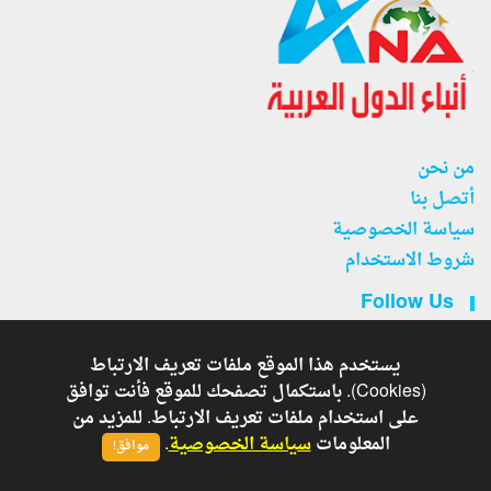
من نحن
أتصل بنا
سياسة الخصوصية
شروط الاستخدام
Follow Us
يستخدم هذا الموقع ملفات تعريف الارتباط
(Cookies). باستكمال تصفحك للموقع فأنت توافق
على استخدام ملفات تعريف الارتباط. للمزيد من
جريدة أنباء الدول العربية . - Developed By
Copyright © 2026
المعلومات
سياسة الخصوصية
.
موافق!
Shoman Systems