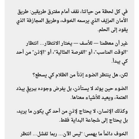
في كل لحظة من حياتنا، نقف أمام مفترق طريقين: طريق
الأمان المزيّف الذي يرسمه الخوف، وطريق المجازفة الذي
يقود إلى الحلم.
غير أن معظمنا — للأسف — يختار الانتظار… انتظار
“الوقت المناسب”، أو “الفرصة المثالية”، أو “الإذن” من أحد
كي يبدأ.
لكن، هل ينتظر الضوء إذناً من الظلام كي يسطع؟
الضوء حين يولد لا يستأذن، بل يفرض وجوده ببريقٍ يبدّد
العتمة، ويعيد للأشياء معناها.
وكذلك الإنسان، لا يحتاج لإذنٍ من أحد كي يكون ما يريد،
بل يحتاج إلى شجاعة البداية فقط.
الخوف دائماً ما يهمس: “ليس الآن… ربما تفشل… انتظر