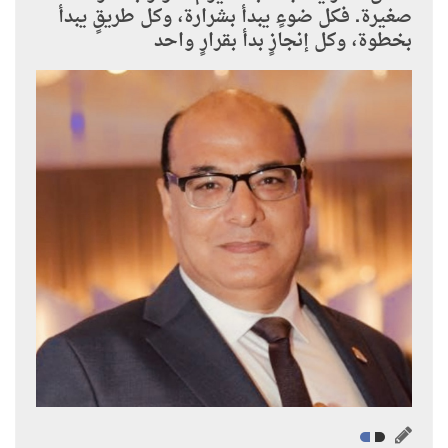
صغيرة. فكل ضوءٍ يبدأ بشرارة، وكل طريقٍ يبدأ
بخطوة، وكل إنجازٍ بدأ بقرارٍ واحد