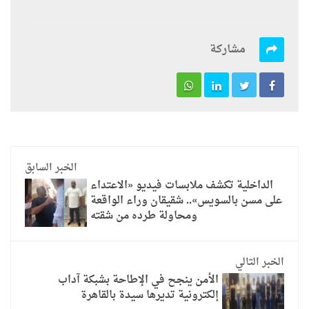
مشاركة
الخبر السابق
الداخلية تكشف ملابسات فيديو «الاعتداء
على مسن بالسويس».. شقيقان وراء الواقعة
ومحاولة طرده من شقته
الخبر التالي
الأمن ينجح في الإطاحة بشبكة آداب
إلكترونية تديرها سيدة بالقاهرة