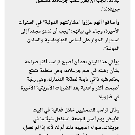
لبلادنا. يجب أن يقرر شعب جرينلاند مستقبل
جرينلاند".
وأضافوا أنهم عززوا "مشاركتهم الدولية" في السنوات
الأخيرة، وجاء في بيانهم: "يجب أن ندعو مجدداً إلى
استمرار الحوار على أساس الدبلوماسية والمبادئ
الدولية".
ويأتي هذا البيان بعد أن أصبح ترامب أكثر صراحة
بشأن رغبته في ضم جرينلاند، وهي منطقة تتمتع
بحكم شبه ذاتي تابعة لمملكة الدنمارك، وهي رغبة
أصبحت أكثر واقعية بعد الضربات الأمريكية الأخيرة
في فنزويلا.
وقال ترامب للصحفيين خلال فعالية في البيت
الأبيض يوم أمس الجمعة: "سنفعل شيئًا ما في
جرينلاند، سواء أعجبهم ذلك أم لا، لأنه إذا لم نفعل،