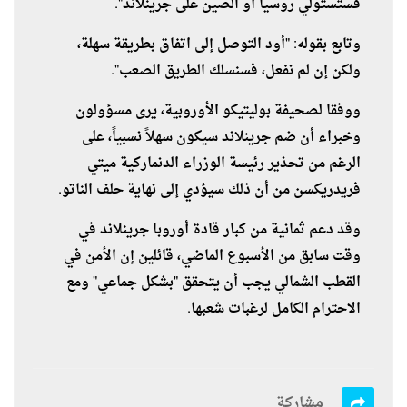
فستستولي روسيا أو الصين على جرينلاند".
وتابع بقوله: "أود التوصل إلى اتفاق بطريقة سهلة،
ولكن إن لم نفعل، فسنسلك الطريق الصعب".
ووفقا لصحيفة بوليتيكو الأوروبية، يرى مسؤولون
وخبراء أن ضم جرينلاند سيكون سهلاً نسبياً، على
الرغم من تحذير رئيسة الوزراء الدنماركية ميتي
فريدريكسن من أن ذلك سيؤدي إلى نهاية حلف الناتو.
وقد دعم ثمانية من كبار قادة أوروبا جرينلاند في
وقت سابق من الأسبوع الماضي، قائلين إن الأمن في
القطب الشمالي يجب أن يتحقق "بشكل جماعي" ومع
الاحترام الكامل لرغبات شعبها.
مشاركة