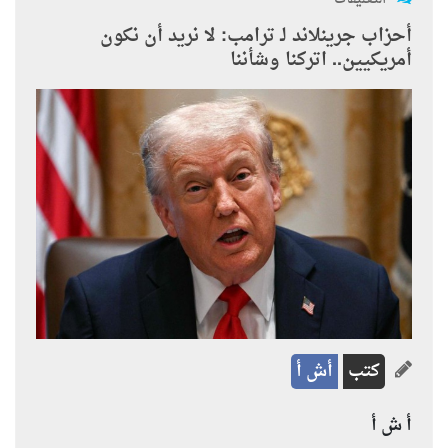
أحزاب جرينلاند لـ ترامب: لا نريد أن نكون
أمريكيين.. اتركنا وشأننا
كتب
أش أ
أ ش أ