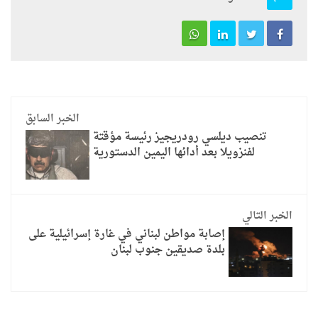
الخبر السابق
تنصيب ديلسي رودريجيز رئيسة مؤقتة
لفنزويلا بعد أدائها اليمين الدستورية
الخبر التالي
إصابة مواطن لبناني في غارة إسرائيلية على
بلدة صديقين جنوب لبنان