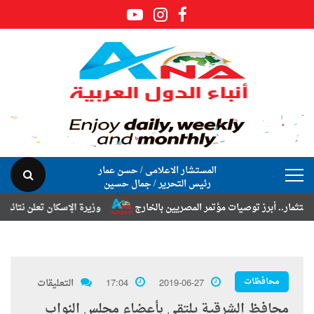
المستشار الاعلامى / حسن عمار
رئيس التحرير / جمال حسين
برز توصيات مؤتمر المصريين بالخارج
وزيرة الإسكان تعلن نتائج قرعة تخصي
محافظات
2019-06-27
17:04
التعليقات
محافظ الشرقية يلتقي بأعضاء مجلس النواب