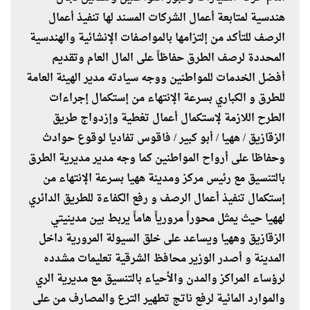
هندسية لمتابعة أعمال الشركات المسند لها تنفيذ أعمال
الرصف للتأكد من إلتزامها بالمواصفات الإنشائية والهندسية
المحددة لرصف الطرق حفاظاً على المال العام وتقديم
أفضل الخدمات للمواطنين ووجه سيادته مدير الهيئة العامة
للطرق و الكباري بسرعة الإنتهاء من إستكمال إجراءات
الطرح اللازمة لإستكمال أعمال تغطية وإزدواج طريق
الزقازيق / ههيا / أبو كبير / فاقوس تفاديا لوقوع حوادث
وحفاظا على أرواح المواطنين كما وجه مدير مديرية الطرق
بالتنسيق مع رئيس مركز ومدينة ههيا بسرعة الإنتهاء من
إستكمال تنفيذ أعمال الرصف و رفع الكفاءة للطريق الدائري
لههيا حيث يمثل محوراً مرورياً هاماً يربط بين مدينيتي
الزقازيق وههيا ويساعد على خلق السيولة المرورية داخل
المدينة و أصدر الوزير محافظ الشرقية تعليمات مشدده
لرؤساء المراكز والمدن والأحياء بالتنسيق مع مديرية الري
والموارد المائية لرفع ناتج تطهير الترع والمصارف من على