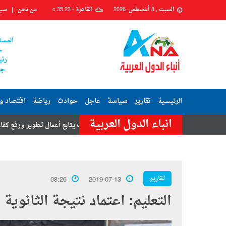
السبت , 8 أغسطس, 2026
القاهرة -
35.23
من نحن
سيا
C
المست
ح
رئي
جم
الرئيسية
تقارير
سياسة
عاجل
حوادث
رياضة
اقتصاد و
انباء الدول العربية
رج
رئيس حي السيدة زينب يتابع أعمال تطوير ورفع كفاءة شارعي محكمة ز
تقارير
08:26
2019-07-13
التعليم: اعتماد نتيجة الثانوية العامة 19