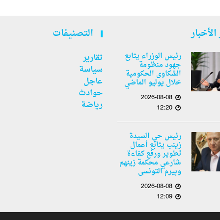
الأخبار
التصنيفات
رئيس الوزراء يتابع
تقارير
جهود منظومة
سياسة
الشكاوى الحكومية
عاجل
خلال يوليو الماضي
حوادث
2026-08-08
رياضة
12:20
رئيس حي السيدة
زينب يتابع أعمال
تطوير ورفع كفاءة
شارعي محكمة زينهم
وبيرم التونسى
2026-08-08
12:09