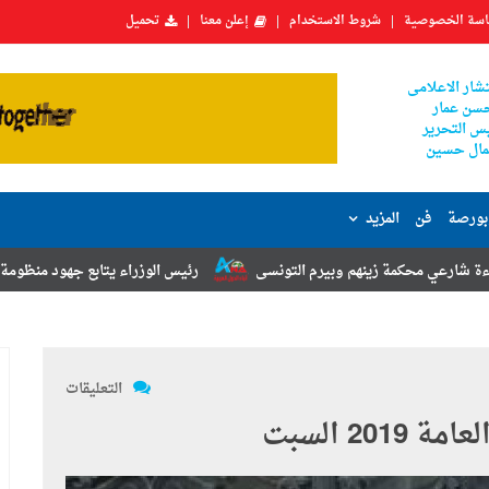
سة الخصوصية
شروط الاستخدام
إعلن معنا
تحميل
شار الاعلامى
سن عمار
س التحرير
ال حسين
بورصة
فن
المزيد
ينهم وبيرم التونسى
رئيس الوزراء يتابع جهود منظومة الشكاوى الحكومية
التعليقات
20 السبت