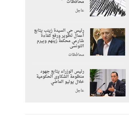
محافظات
عاجل
رئيس حي السيدة زينب يتابع
أعمال تطوير ورفع كفاءة
شارعي محكمة زينهم وبيرم
التونسى
محافظات
رئيس الوزراء يتابع جهود
منظومة الشكاوى الحكومية
خلال يوليو الماضي
عاجل