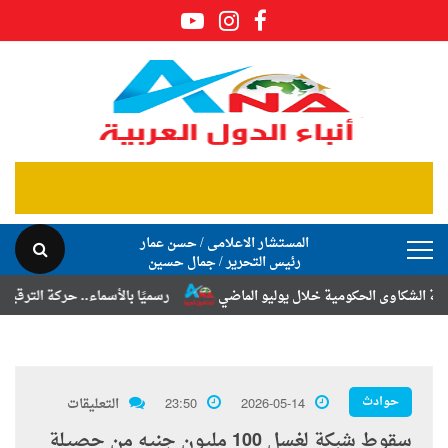
المستشار الاعلامى / حسن عمار
رئيس التحرير / جمال حسين
اوى الحكومية خلال يوليو الماضي
رسميًا بالأسماء.. حركة الترقيات والتن
حوادث
2026-05-14
23:50
التعليقات
سقوط شبكة لغسل 100 مليون جنيه من حصيلة