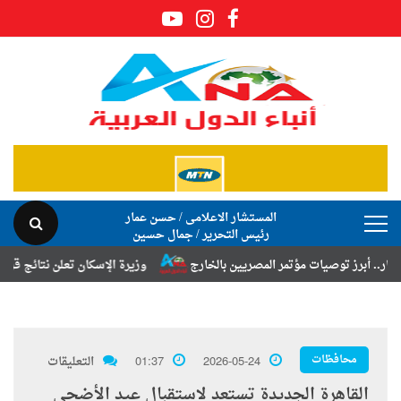
المستشار الاعلامى / حسن عمار
رئيس التحرير / جمال حسين
 توصيات مؤتمر المصريين بالخارج
وزيرة الإسكان تعلن نتائج قرعة تخصيص أ
محافظات
2026-05-24
01:37
التعليقات
القاهرة الجديدة تستعد لاستقبال عيد الأضحى