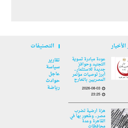
الأخبار
التصنيفات
عودة مبادرة تسوية
تقارير
التجنيد وحوافز
سياسة
جديدة للاستثمار..
عاجل
أبرز توصيات مؤتمر
المصريين بالخارج
حوادث
رياضة
2026-08-03
23:25
هزة أرضية تضرب
مصر.. وشعور بها في
القاهرة وعدة
محافظات