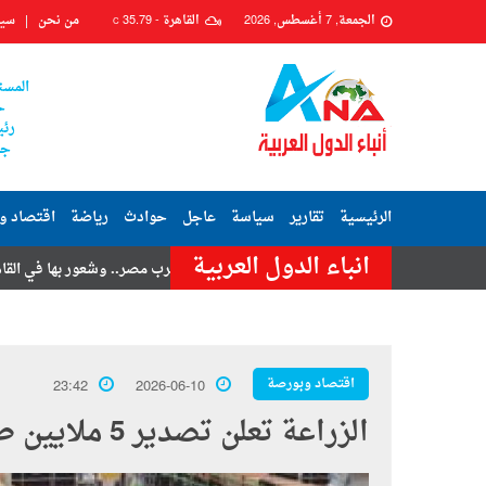
الجمعة, 7 أغسطس, 2026
القاهرة -
35.79
من نحن
سيا
C
المست
ح
رئي
جم
الرئيسية
تقارير
سياسة
عاجل
حوادث
رياضة
اقتصاد و
انباء الدول العربية
 تامر حسنى
هزة أرضية تضرب مصر.. وشعور بها في القاهرة وعدة محافظ
اقتصاد وبورصة
23:42
2026-06-10
الزراعة تعلن تصدير 5 ملايين طن وفتح 21 سوقًا عالميًا