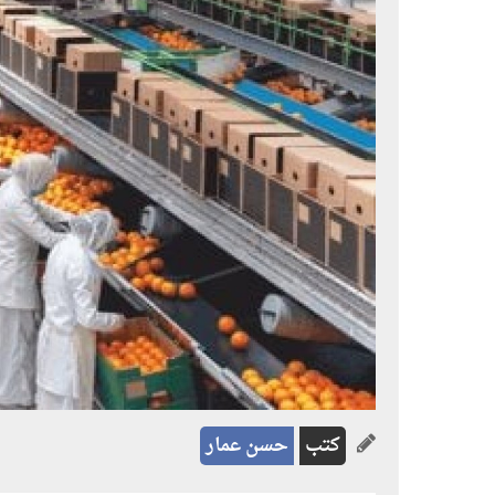
كتب
حسن عمار