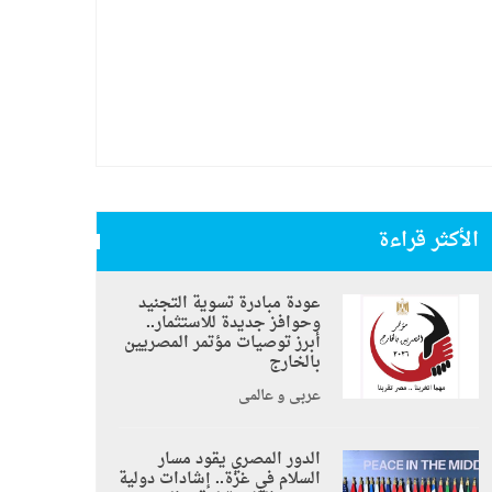
الأكثر قراءة
عودة مبادرة تسوية التجنيد
وحوافز جديدة للاستثمار..
أبرز توصيات مؤتمر المصريين
بالخارج
عربي و عالمي
الدور المصري يقود مسار
السلام في غزة.. إشادات دولية