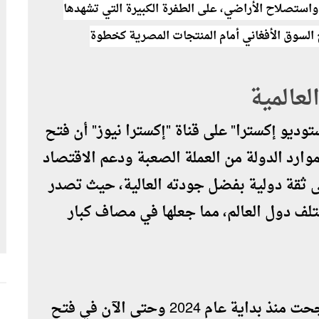
 واستصلاح الأراضي، على الطفرة الكبيرة التي تشهدها
ح السوق الأفغاني أمام المنتجات المصرية كخطوة
لعالمية
ديو إكسترا" على قناة "إكسترا نيوز" أن فتح
ارد الدولة من العملة الصعبة ودعم الاقتصاد
لى ثقة دولية بفضل جودته العالية، حيث تصدر
سلعة زراعية لمختلف دول العالم، مما جعلها في مصاف كبار
وكشف المتحدث باسم الوزارة أن مصر نجحت منذ بداية عام 2024 وحتى الآن في فتح