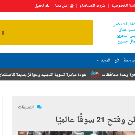
سة الخصوصية
شروط الاستخدام
إعلن معنا
تحميل
شار الاعلامى
سن عمار
س التحرير
ال حسين
بورصة
فن
المزيد
ات
عودة مبادرة تسوية التجنيد وحوافز جديدة للاستثمار.. أبرز توصيات مؤ
التعليقات