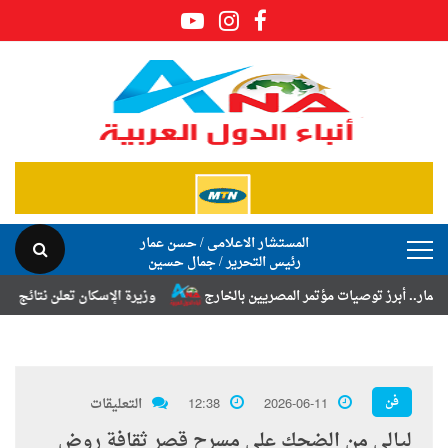
المستشار الاعلامى / حسن عمار
رئيس التحرير / جمال حسين
 توصيات مؤتمر المصريين بالخارج
وزيرة الإسكان تعلن نتائج قرعة تخصيص أ
فن
2026-06-11
12:38
التعليقات
ليالي من الضحك على مسرح قصر ثقافة روض