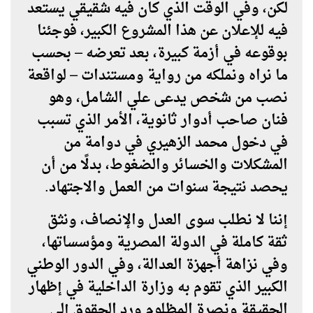
لكن، وفي الوقت الذي كان فيه شقيقي يستعد
فيه للإعلان عن هذا المشروع الكبير، فوجئنا
بوقوعه في أزمة كبيرة، بعد تعرضه – بحسب
ما نراه ونملكه من رواية ومستندات – لواقعة
نصب من شخص يدعى
علي الشامل
، وهو
فنان صاحب أدوار ثانوية، الأمر الذي تسبب
في دخول محمد الزهيري في دوامة من
المشكلات والخسائر والضغوط، بدلًا من أن
يحصد نتيجة سنوات من العمل والاجتهاد.
إننا لا نطلب سوى
العدل والإنصاف
، ونثق
ثقة كاملة في
الدولة المصرية ومؤسساتها
،
وفي
نزاهة أجهزة العدالة
، وفي الدور الوطني
الكبير الذي تقوم به
وزارة الداخلية
في إظهار
الحقيقة ونصرة المظلوم ورد الحقوق إلى