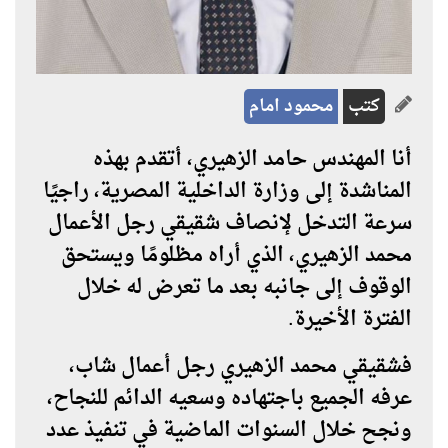
كتب
محمود امام
أنا المهندس
حامد الزهيري
، أتقدم بهذه
المناشدة إلى
وزارة الداخلية المصرية
، راجيًا
سرعة التدخل لإنصاف شقيقي
رجل الأعمال
محمد الزهيري
، الذي أراه مظلومًا ويستحق
الوقوف إلى جانبه بعد ما تعرض له خلال
الفترة الأخيرة.
فشقيقي
محمد الزهيري
رجل أعمال شاب،
عرفه الجميع باجتهاده وسعيه الدائم للنجاح،
ونجح خلال السنوات الماضية في تنفيذ عدد