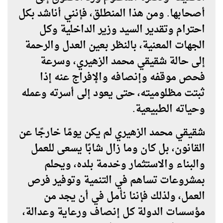
أصحابها. ومن هذا المنطلق، فإنني أناشد بكل
احترام وتقدير
السيد وزير الداخلية
وكل
الجهات المعنية، بالنظر بعين العدل والرحمة
إلى حالة شقيقي
محمد الزهيري
، وسرعة
فحص موقفه وإنصافه والإفراج عنه إذا
ثبتت مظلوميته، حتى يعود إلى أسرته وعمله
وحياته الطبيعية.
شقيقي محمد الزهيري لم يكن يومًا خارجًا عن
القانون، بل كان وما زال شابًا يسعى للعمل
والبناء والاستثمار وخدمة بلده، ويحلم
بمشروعات تساهم في التنمية وتوفير فرص
العمل، ولذلك فإننا نأمل في أن يجد من
مؤسسات الدولة كل إنصاف ورعاية وعدالة،