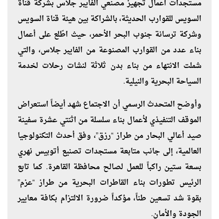
مستجدات أعمال تجهيز مصنعي الفايبر جلاس بشركة قناة
السويس للقوارب الحديثة، بالشراكة بين هيئة قناة السويس
وشركة ترسانة جنوب البحر الأحمر، حيث اطّلع على أعمال
بناء عدد من القوارب المصنوعة من الفايبر جلاس، والتي
شملت الانتهاء من بناء بدن ثلاثة لنشات رحلات لخدمة
السياحة البحرية والنيلية.
وأوضح المتحدث الرسمي أن الاجتماع شهد أيضاً استعراض
الموقف التنفيذي لأعمال بناء سلسلة من اثنتي عشرة سفينة
صيد أعالي البحار من طراز “رزق”، وفق أحدث التكنولوجيا
العالمية، إلى جانب متابعة مستجدات تصنيع أتوبيس نهري
بسعة ستين راكباً للعمل لصالح محافظة القاهرة. كما تابع
الرئيس تطورات بناء القاطرات البحرية من طراز “عزم”
بقوة شد تسعين طناً، مؤكداً ضرورة الالتزام بكافة معايير
الجودة والأمان.