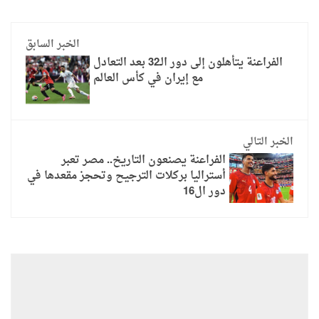
الخبر السابق
الفراعنة يتأهلون إلى دور الـ32 بعد التعادل
مع إيران في كأس العالم
الخبر التالي
الفراعنة يصنعون التاريخ.. مصر تعبر
أستراليا بركلات الترجيح وتحجز مقعدها في
دور ال16