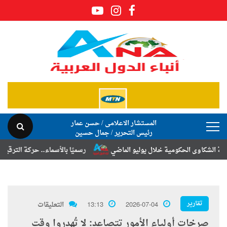
المستشار الاعلامى / حسن عمار
رئيس التحرير / جمال حسين
وى الحكومية خلال يوليو الماضي
رسميًا بالأسماء.. حركة الترقيات والتنقل
تقارير
2026-07-04
13:13
التعليقات
صرخات أولياء الأمور تتصاعد: لا تُهدروا وقت