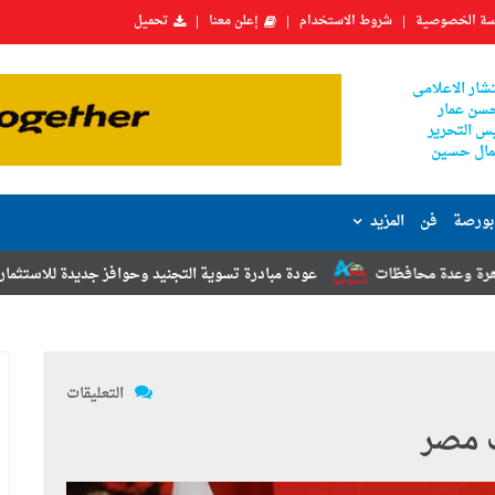
ة الخصوصية
شروط الاستخدام
إعلن معنا
تحميل
شار الاعلامى
سن عمار
س التحرير
ال حسين
بورصة
فن
المزيد
عودة مبادرة تسوية التجنيد وحوافز جديدة للاستثمار.. أبرز توصيات مؤتمر 
التعليقات
ب مصر