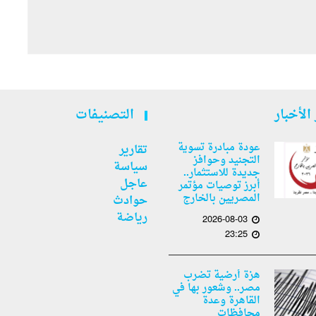
الأخبار
التصنيفات
عودة مبادرة تسوية
تقارير
التجنيد وحوافز
سياسة
جديدة للاستثمار..
عاجل
أبرز توصيات مؤتمر
المصريين بالخارج
حوادث
رياضة
2026-08-03
23:25
هزة أرضية تضرب
مصر.. وشعور بها في
القاهرة وعدة
محافظات