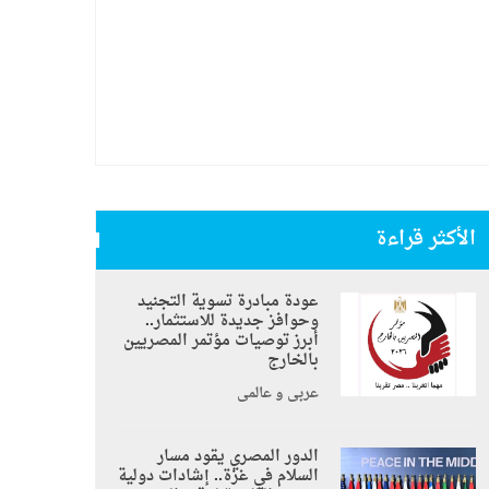
الأكثر قراءة
عودة مبادرة تسوية التجنيد
وحوافز جديدة للاستثمار..
أبرز توصيات مؤتمر المصريين
بالخارج
عربي و عالمي
الدور المصري يقود مسار
السلام في غزة.. إشادات دولية