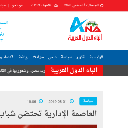
الجمعة, 7 أغسطس, 2026
القاهرة -
26.9
من نحن
سياس
C
المست
ح
رئي
جم
الرئيسية
تقارير
سياسة
عاجل
حوادث
رياضة
اقتصاد و
انباء الدول العربية
ر حسنى
هزة أرضية تضرب مصر.. وشعور بها في القاهرة وعدة محافظات
سياسة
16:06
2019-08-01
العاصمة الإدارية تحتضن شبا