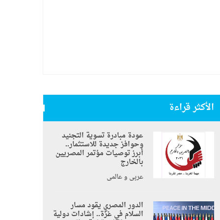
الأكثر قراءة
عودة مبادرة تسوية التجنيد
وحوافز جديدة للاستثمار..
أبرز توصيات مؤتمر المصريين
بالخارج
عربي و عالمي
الدور المصري يقود مسار
السلام في غزة.. إشادات دولية