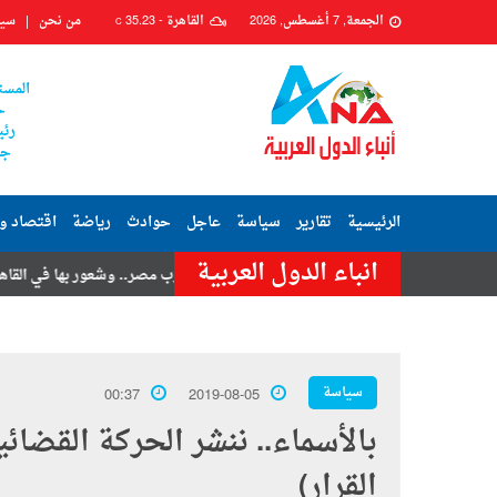
الجمعة, 7 أغسطس, 2026
القاهرة -
35.23
من نحن
سيا
C
المست
ح
رئي
جم
الرئيسية
تقارير
سياسة
عاجل
حوادث
رياضة
اقتصاد و
انباء الدول العربية
تامر حسنى
هزة أرضية تضرب مصر.. وشعور بها في القاهرة وعدة محافظا
سياسة
00:37
2019-08-05
بالأسماء.. ننشر الحركة القضائ
القرار)