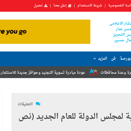
سة الخصوصية
شروط الاستخدام
إعلن معنا
تحميل
شار الاعلامى
سن عمار
س التحرير
ال حسين
بورصة
فن
المزيد
ت
عودة مبادرة تسوية التجنيد وحوافز جديدة للاستثمار.. أبرز توصيات مؤت
التعليقات
ية لمجلس الدولة للعام الجديد (نص