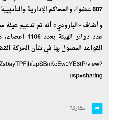
687 عضوا، والمحاكم الإدارية والتأديبية بـ 387 عضوا، وذلك بحسب حتياجات العمل.
وأضاف «البارودي» أنه تم تدعيم هيئة م
عدد دوائر الهي
القواعد المعمول بها في شأن الحركة القض
0jZ0Zs0ayTPFjhfzpSBnKcEw0YE6tP/view?
usp=sharing
مشاركة