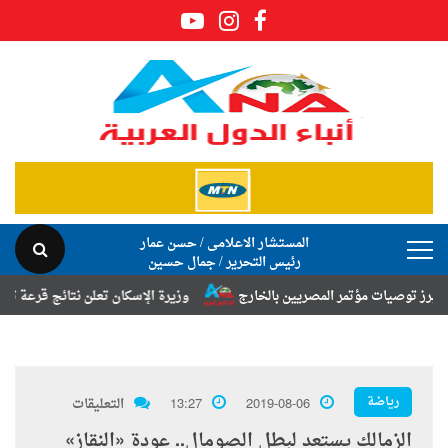
المستشار الاعلامى / حسن عمار
رئيس التحرير / جمال حسين
يات مؤتمر المصريين بالخارج
وزيرة الإسكان تعلن نتائج قرعة تخصيص أراضي
رياضة
2019-08-06
13:27
التعليقات
الزمالك يستعد لبطل الصومال.. عودة «النقاز»