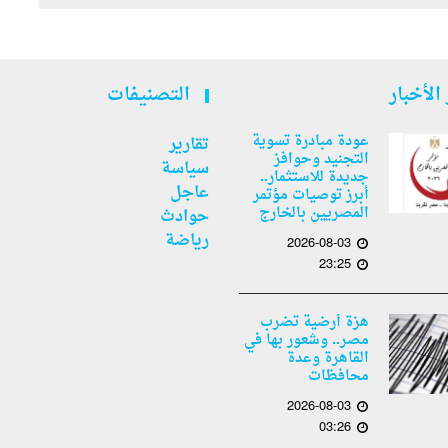
الأخبار
التصنيفات
عودة مبادرة تسوية
تقارير
التجنيد وحوافز
سياسة
جديدة للاستثمار..
عاجل
أبرز توصيات مؤتمر
المصريين بالخارج
حوادث
رياضة
2026-08-03
23:25
هزة أرضية تضرب
مصر.. وشعور بها في
القاهرة وعدة
محافظات
2026-08-03
03:26