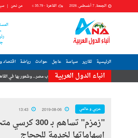
الجمعة, 7 أغسطس, 2026
القاهرة -
35.79
من نحن
سيا
C
المست
ح
رئي
جم
الرئيسية
تقارير
سياسة
عاجل
حوادث
رياضة
اقتصاد و
انباء الدول العربية
ان تامر حسنى
هزة أرضية تضرب مصر.. وشعور بها في القاهرة وعدة محاف
عربي و عالمي
13:43
2019-08-06
"زمزم" تساهم ب
إسهاماتها لخدمة للحجاج