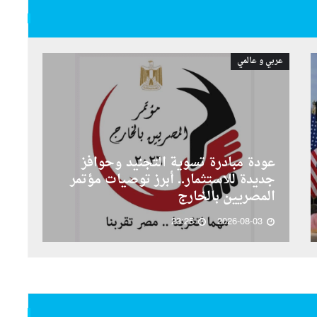
عربي و عالمي
عودة مبادرة تسوية التجنيد وحوافز
جديدة للاستثمار.. أبرز توصيات مؤتمر
المصريين بالخارج
23:25
2026-08-03