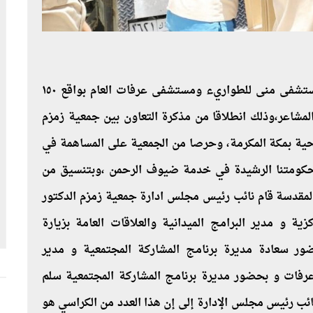
قدمت جمعية زمزم 300 كرسي متحرك لكل من مستشفى منى للطواريء ومستشفى عرفات العام بواقع ١٥٠
مشاعر،وذلك انطلاقا من مذكرة التعاون بين جمعية زمزم
ية بمكة المكرمة، وحرصا من الجمعية على المساهمة في
كومتنا الرشيدة في خدمة ضيوف الرحمن ،وبتنسيق من
المقدسة قام نائب رئيس مجلس ادارة جمعية زمزم الدكتور
ية و مدير البرامج الميدانية والعلاقات العامة بزيارة
ارئ وقدم له ١٥٠ كرسيا بحضور سعادة مديرة برنامج المشاركة المجتمعية و مدير
فات و بحضور مديرة برنامج المشاركة المجتمعية سلم
وه نائب رئيس مجلس الإدارة إلى إن هذا العدد من الكراسي هو