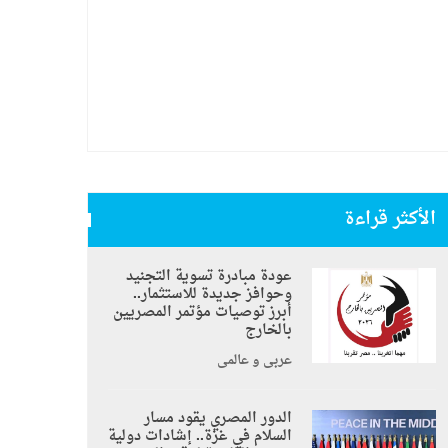
الأكثر قراءة
عودة مبادرة تسوية التجنيد
وحوافز جديدة للاستثمار..
أبرز توصيات مؤتمر المصريين
بالخارج
عربي و عالمي
الدور المصري يقود مسار
السلام في غزة.. إشادات دولية