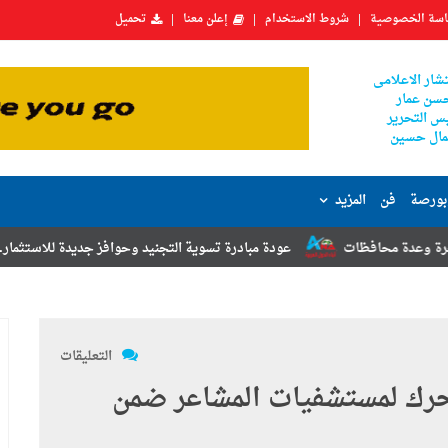
سة الخصوصية
شروط الاستخدام
إعلن معنا
تحميل
شار الاعلامى
سن عمار
س التحرير
ال حسين
بورصة
فن
المزيد
ظات
عودة مبادرة تسوية التجنيد وحوافز جديدة للاستثمار.. أبرز توصيات 
التعليقات
ـ 300 كرسي متحرك لمستشفيات المشاعر ضمن