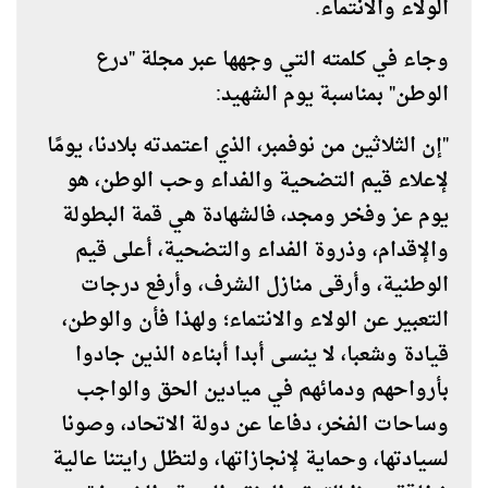
الولاء والانتماء.
وجاء في كلمته التي وجهها عبر مجلة "درع
الوطن" بمناسبة يوم الشهيد:
"إن الثلاثين من نوفمبر، الذي اعتمدته بلادنا، يومًا
لإعلاء قيم التضحية والفداء وحب الوطن، هو
يوم عز وفخر ومجد، فالشهادة هي قمة البطولة
والإقدام، وذروة الفداء والتضحية، أعلى قيم
الوطنية، وأرقى منازل الشرف، وأرفع درجات
التعبير عن الولاء والانتماء؛ ولهذا فأن والوطن،
قيادة وشعبا، لا ينسى أبدا أبناءه الذين جادوا
بأرواحهم ودمائهم في ميادين الحق والواجب
وساحات الفخر، دفاعا عن دولة الاتحاد، وصونا
لسيادتها، وحماية لإنجازاتها، ولتظل رايتنا عالية