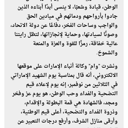
الوطن، قيادة وشعبًا، لا ينسى أبدًا أبناءه الذين
جادوا بأرواحهم ودمائهم في ميادين الحق
والواجب وساحات الفخر، دفاعًا عن دولة الاتحاد،
وصونًا لسيادتها، وحماية لإنجازاتها، لتظل رايتنا
عالية خفاقة، رمزًا للقوة والعزة والمنعة
والشموخ.
ونشرت "وام" وكالة أنباء الإمارات على موقعها
الالكتروني، أنه قال بمناسبة
يوم الشهيد الإماراتي
في الثلاثين من نوفمبر، إنه يوم لإعلاء قيم
التضحية والفداء وحب الوطن، هو يوم عز وفخر
ومجد، فالشهادة هي قمة البطولة والإقدام،
وذروة الفداء والتضحية، أعلى قيم الوطنية،
وأرقى منازل الشرف، وأرفع درجات التعبير عن