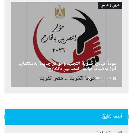
عربي و عالمي
عودة مبادرة تسوية التجنيد وحوافز جديدة للاستثمار..
أبرز توصيات مؤتمر المصريين بالخارج
23:25
2026-08-03
أضف تعليق
*