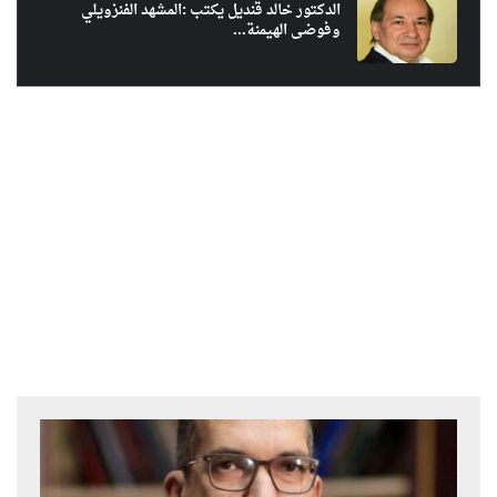
الدكتور خالد قنديل يكتب :المشهد الفنزويلي
وفوضى الهيمنة...