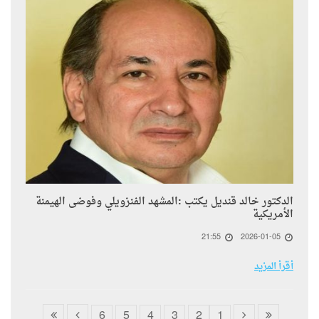
الدكتور خالد قنديل يكتب :المشهد الفنزويلي وفوضى الهيمنة
الأمريكية
21:55
2026-01-05
أقرأ المزيد
6
5
4
3
2
1